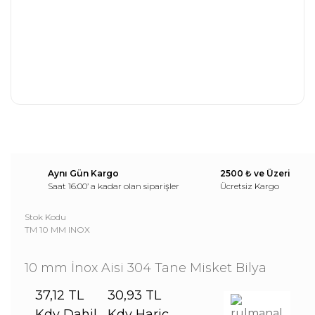
Aynı Gün Kargo
2500 ₺ ve Üzeri
Saat 16:00’ a kadar olan siparişler
Ücretsiz Kargo
Stok Kodu
TM 10 MM INOX
10 mm İnox Aisi 304 Tane Misket Bilya
37,12 TL
30,93 TL
Kdv Dahil
Kdv Hariç