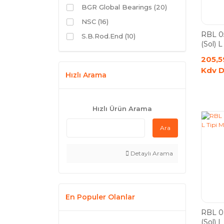
BGR Global Bearings (20)
NSC (16)
RBL 0
S.B.Rod.End (10)
(Sol) 
205,5
Kdv D
Hızlı Arama
Hızlı Ürün Arama
Ara
Detaylı Arama
En Populer Olanlar
RBL 0
(Sol) 