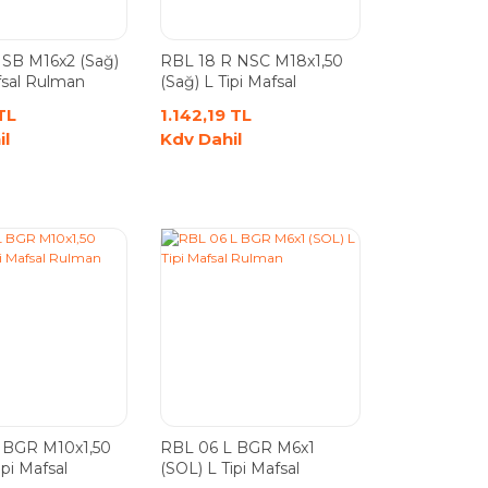
 SB M16x2 (Sağ)
RBL 18 R NSC M18x1,50
fsal Rulman
(Sağ) L Tipi Mafsal
Rulman
TL
1.142,19 TL
il
Kdv Dahil
 BGR M10x1,50
RBL 06 L BGR M6x1
ipi Mafsal
(SOL) L Tipi Mafsal