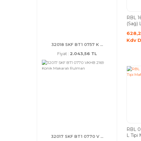
RBL 1
(Sağ) 
Rulma
628,2
Kdv D
32018 SKF BT1 0757 K ...
Fiyat :
2.043,56 TL
RBL 0
L Tipi
32017 SKF BT1 0770 V ...