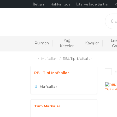
İletişim
Hakkımızda
İptal ve İade Şartları
K
Yağ
Lin
Rulman
Kayışlar
Keçeleri
Gr
Mafsallar
RBL Tipi Mafsallar
RBL Tipi Mafsallar
Mafsallar
Tüm Markalar