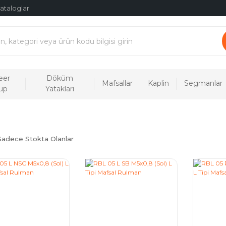
ataloglar
eer
Döküm
Mafsallar
Kaplin
Segmanlar
up
Yatakları
Sadece Stokta Olanlar