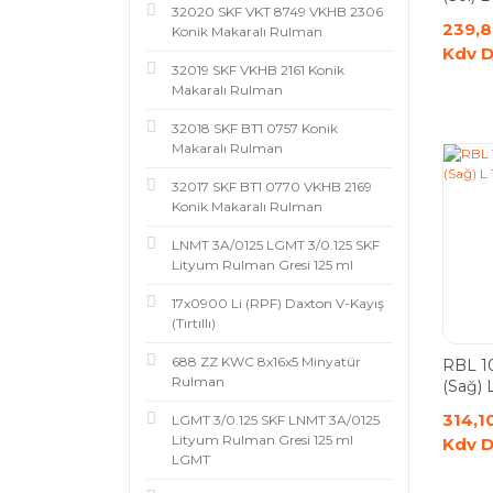
32020 SKF VKT 8749 VKHB 2306
239,8
Konik Makaralı Rulman
Kdv D
32019 SKF VKHB 2161 Konik
Makaralı Rulman
32018 SKF BT1 0757 Konik
Makaralı Rulman
32017 SKF BT1 0770 VKHB 2169
Konik Makaralı Rulman
LNMT 3A/0125 LGMT 3/0.125 SKF
Lityum Rulman Gresi 125 ml
17x0900 Li (RPF) Daxton V-Kayış
(Tırtıllı)
688 ZZ KWC 8x16x5 Minyatür
RBL 1
Rulman
(Sağ) 
Rulma
314,1
LGMT 3/0.125 SKF LNMT 3A/0125
Lityum Rulman Gresi 125 ml
Kdv D
LGMT