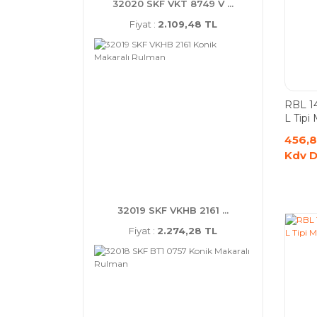
32020 SKF VKT 8749 V ...
Fiyat :
2.109,48 TL
RBL 14
L Tipi
456,8
Kdv D
32019 SKF VKHB 2161 ...
Fiyat :
2.274,28 TL