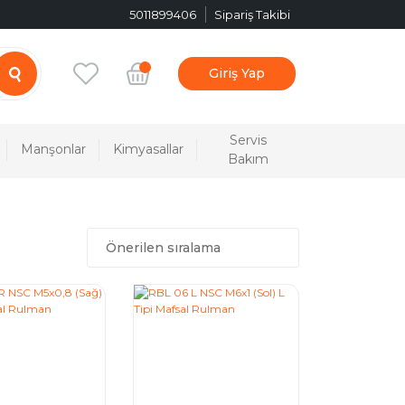
5011899406
Sipariş Takibi
Giriş Yap
Servis
Manşonlar
Kimyasallar
Bakım