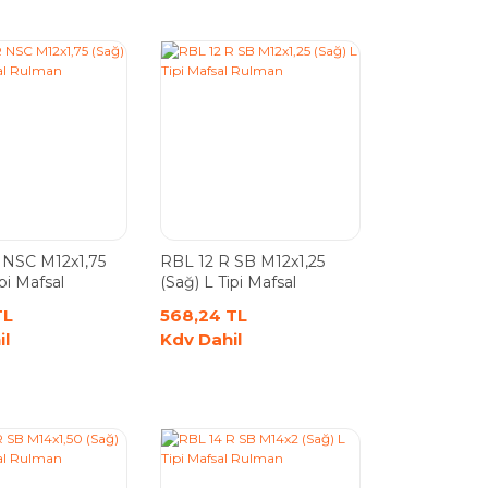
 NSC M12x1,75
RBL 12 R SB M12x1,25
pi Mafsal
(Sağ) L Tipi Mafsal
Rulman
TL
568,24 TL
il
Kdv Dahil