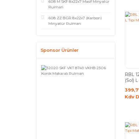
608 M SKF 8x22x7 Masif Minyatür
Rulman
608 ZZ BGR 8x22x7 (Karbon)
Minyatür Rulman
Sponsor Ürünler
RBL 12
(Sol) 
399,7
Kdv D