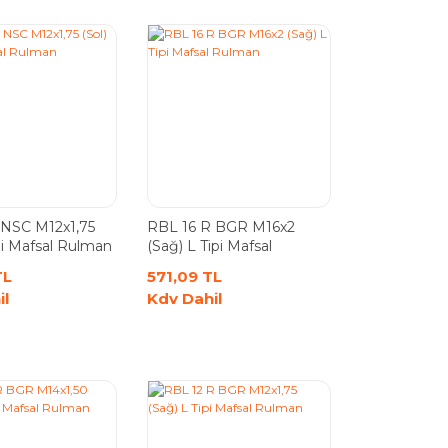
 NSC M12x1,75
RBL 16 R BGR M16x2
ipi Mafsal Rulman
(Sağ) L Tipi Mafsal
Rulman
TL
571,09 TL
il
Kdv Dahil