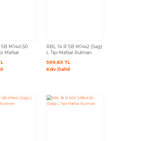
 SB M14x1,50
RBL 14 R SB M14x2 (Sağ)
pi Mafsal
L Tipi Mafsal Rulman
TL
599,65 TL
il
Kdv Dahil