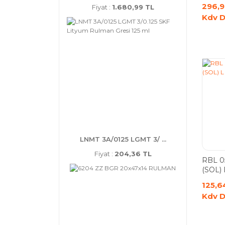
296,9
Fiyat :
1.680,99 TL
Kdv D
LNMT 3A/0125 LGMT 3/ ...
Fiyat :
204,36 TL
RBL 0
(SOL) 
Rulma
125,6
Kdv D