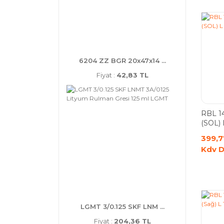
6204 ZZ BGR 20x47x14 ...
Fiyat :
42,83 TL
RBL 1
(SOL) 
Rulma
399,7
Kdv D
LGMT 3/0.125 SKF LNM ...
Fiyat :
204,36 TL