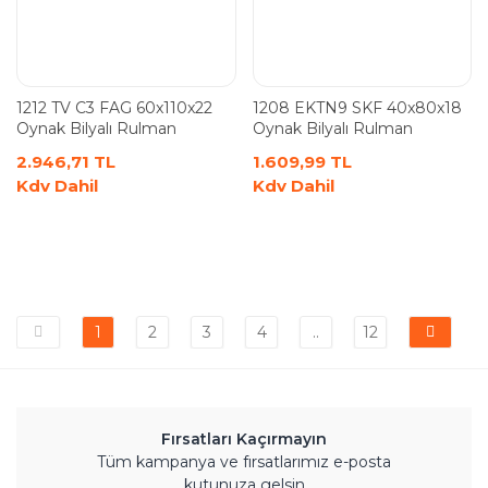
1212 TV C3 FAG 60x110x22
1208 EKTN9 SKF 40x80x18
Oynak Bilyalı Rulman
Oynak Bilyalı Rulman
2.946,71 TL
1.609,99 TL
Kdv Dahil
Kdv Dahil
1
2
3
4
..
12
Fırsatları Kaçırmayın
Tüm kampanya ve fırsatlarımız e-posta
kutunuza gelsin