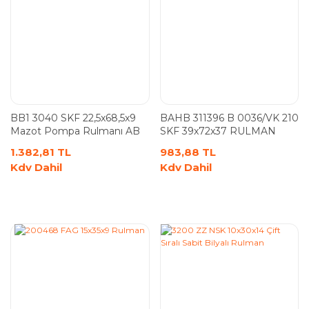
BB1 3040 SKF 22,5x68,5x9
BAHB 311396 B 0036/VK 210
Mazot Pompa Rulmanı AB
SKF 39x72x37 RULMAN
12992
1.382,81 TL
983,88 TL
Kdv Dahil
Kdv Dahil