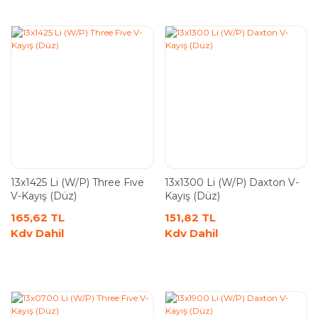
13x1425 Li (W/P) Three Fıve
13x1300 Li (W/P) Daxton V-
V-Kayış (Düz)
Kayış (Düz)
165,62 TL
151,82 TL
Kdv Dahil
Kdv Dahil