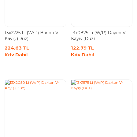
13x2225 Li (W/P) Bando V-
13x0825 Li (W/P) Dayco V-
Kayış (Düz)
Kayış (Düz)
224,63 TL
122,79 TL
Kdv Dahil
Kdv Dahil