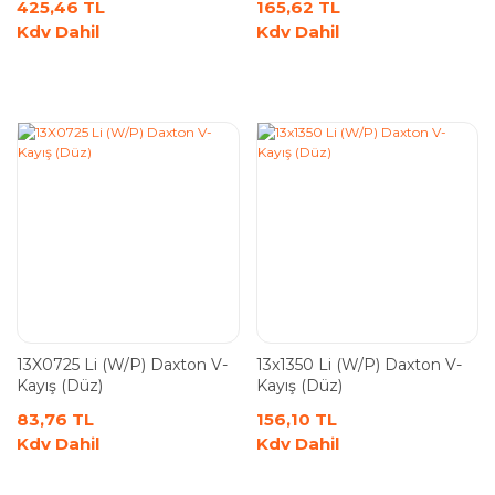
425,46 TL
165,62 TL
Kdv Dahil
Kdv Dahil
13X0725 Li (W/P) Daxton V-
13x1350 Li (W/P) Daxton V-
Kayış (Düz)
Kayış (Düz)
83,76 TL
156,10 TL
Kdv Dahil
Kdv Dahil