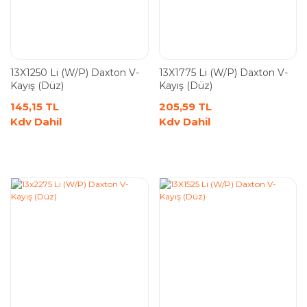
13X1250 Li (W/P) Daxton V-
13X1775 Li (W/P) Daxton V-
Kayış (Düz)
Kayış (Düz)
145,15 TL
205,59 TL
Kdv Dahil
Kdv Dahil