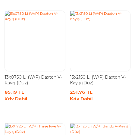
13x0750 Li (W/P) Daxton V-
13x2150 Li (W/P) Daxton V-
Kayış (Düz)
Kayış (Düz)
85,19 TL
251,76 TL
Kdv Dahil
Kdv Dahil