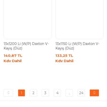
13x1200 Li (W/P) Daxton V-
13x1150 Li (W/P) Daxton V-
Kayış (Düz)
Kayış (Düz)
140,87 TL
133,25 TL
Kdv Dahil
Kdv Dahil
1
2
3
4
..
24