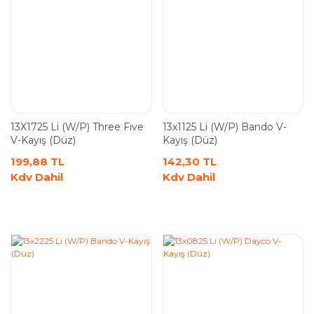
13X1725 Li (W/P) Three Fıve
13x1125 Li (W/P) Bando V-
V-Kayış (Düz)
Kayış (Düz)
199,88 TL
142,30 TL
Kdv Dahil
Kdv Dahil