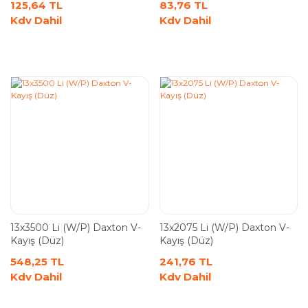
125,64 TL
83,76 TL
Kdv Dahil
Kdv Dahil
13x3500 Li (W/P) Daxton V-
13x2075 Li (W/P) Daxton V-
Kayış (Düz)
Kayış (Düz)
548,25 TL
241,76 TL
Kdv Dahil
Kdv Dahil