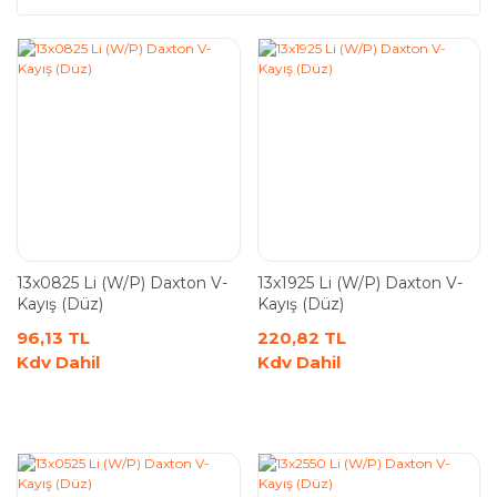
13x0825 Li (W/P) Daxton V-
13x1925 Li (W/P) Daxton V-
Kayış (Düz)
Kayış (Düz)
96,13 TL
220,82 TL
Kdv Dahil
Kdv Dahil