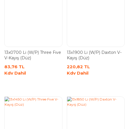
13x0700 Li (W/P) Three Fıve
13x1900 Li (W/P) Daxton V-
V-Kayış (Düz)
Kayış (Düz)
83,76 TL
220,82 TL
Kdv Dahil
Kdv Dahil