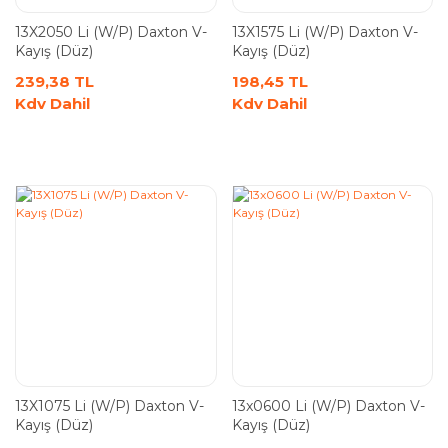
13X2050 Li (W/P) Daxton V-
13X1575 Li (W/P) Daxton V-
Kayış (Düz)
Kayış (Düz)
239,38 TL
198,45 TL
Kdv Dahil
Kdv Dahil
13X1075 Li (W/P) Daxton V-
13x0600 Li (W/P) Daxton V-
Kayış (Düz)
Kayış (Düz)