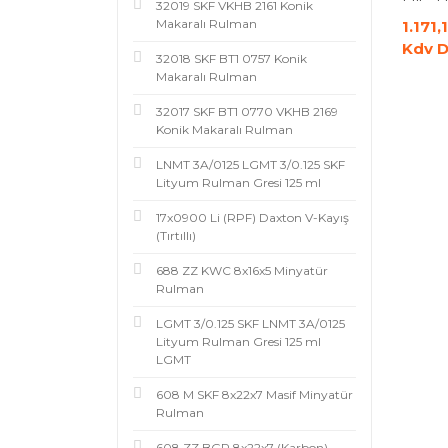
32019 SKF VKHB 2161 Konik
Makaralı Rulman
1.171,
Kdv D
32018 SKF BT1 0757 Konik
Makaralı Rulman
32017 SKF BT1 0770 VKHB 2169
Konik Makaralı Rulman
LNMT 3A/0125 LGMT 3/0.125 SKF
Lityum Rulman Gresi 125 ml
17x0900 Li (RPF) Daxton V-Kayış
(Tırtıllı)
688 ZZ KWC 8x16x5 Minyatür
Rulman
LGMT 3/0.125 SKF LNMT 3A/0125
Lityum Rulman Gresi 125 ml
LGMT
608 M SKF 8x22x7 Masif Minyatür
Rulman
608 ZZ BGR 8x22x7 (Karbon)