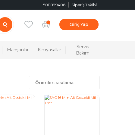
5011899406
Sipariş Takibi
Giriş Yap
Servis
Manşonlar
Kimyasallar
Bakım