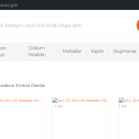
ataloglar
eer
Döküm
Mafsallar
Kaplin
Segmanlar
up
Yatakları
Sadece Stokta Olanlar