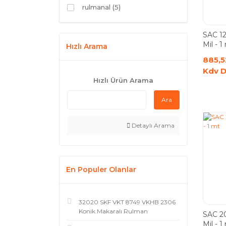
rulmanal (5)
SAC 12
Mil - 1
Hızlı Arama
885,5
Kdv D
Hızlı Ürün Arama
Ara
Detaylı Arama
En Populer Olanlar
32020 SKF VKT 8749 VKHB 2306
Konik Makaralı Rulman
SAC 20
Mil - 1