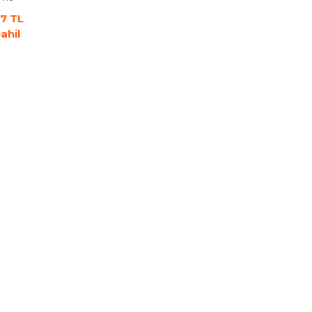
17 TL
ahil