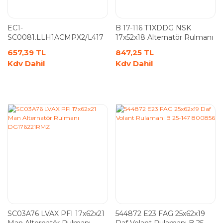
EC1-
B 17-116 T1XDDG NSK
SC0081.LLH1ACMPX2/L417
17x52x18 Alternatör Rulmanı
NTN 10x27x14 Alternatör
657,39 TL
847,25 TL
Rulmanı Mitsubishi
Kdv Dahil
Kdv Dahil
SC03A76 LVAX PFI 17x62x21
544872 E23 FAG 25x62x19