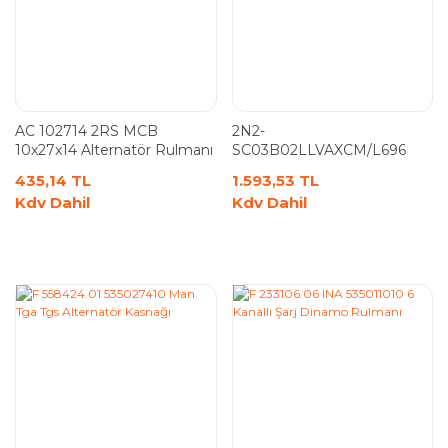
AC 102714 2RS MCB
2N2-
10x27x14 Alternatör Rulmanı
SC03B02LLVAXCM/L696
17x62x21 NTN Man
435,14 TL
1.593,53 TL
Alternatör Rulmanı
Kdv Dahil
Kdv Dahil
DG176221RMZ