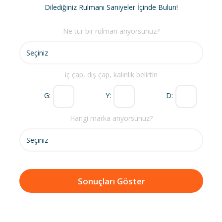
Dilediğiniz Rulmanı Saniyeler İçinde Bulun!
Ne tür bir rulman arıyorsunuz?
iç çap, dış çap, kalınlık belirtin
G:
Y:
D:
Hangi marka arıyorsunuz?