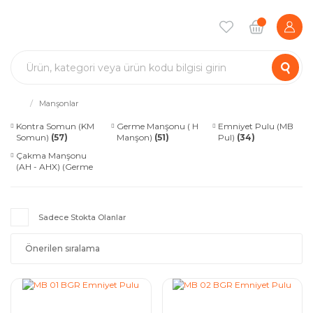
Manşonlar
Kontra Somun (KM
Germe Manşonu ( H
Emniyet Pulu (MB
Somun)
(57)
Manşon)
(51)
Pul)
(34)
Çakma Manşonu
(AH - AHX) (Germe
Manşon)
(4)
Sadece Stokta Olanlar