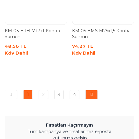
KM 03 HTH M17x1 Kontra
KM 05 BMS M25x1,5 Kontra
Somun
Somun
48,56 TL
74,27 TL
Kdv Dahil
Kdv Dahil
1
2
3
4
Fırsatları Kaçırmayın
Tüm kampanya ve fırsatlarımız e-posta
kutunuza gelsin