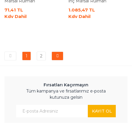
Mafsal Rulman
İnç Mafsal Rulman
71,41 TL
1.085,47 TL
Kdv Dahil
Kdv Dahil
1
2
Fırsatları Kaçırmayın
Tüm kampanya ve fırsatlarımız e-posta
kutunuza gelsin
KAYIT OL