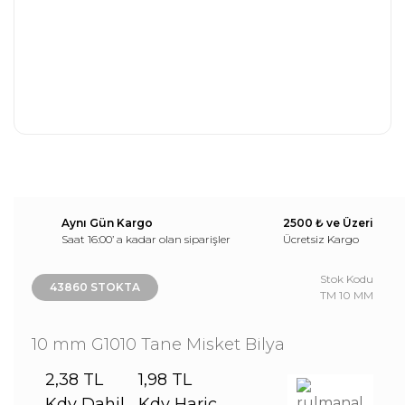
Aynı Gün Kargo
2500 ₺ ve Üzeri
Saat 16:00’ a kadar olan siparişler
Ücretsiz Kargo
Stok Kodu
43860 STOKTA
TM 10 MM
10 mm G1010 Tane Misket Bilya
2,38 TL
1,98 TL
Kdv Dahil
Kdv Hariç