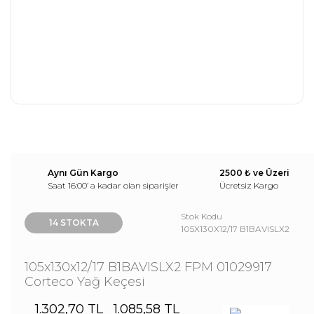
Aynı Gün Kargo
2500 ₺ ve Üzeri
Saat 16:00’ a kadar olan siparişler
Ücretsiz Kargo
Stok Kodu
14 STOKTA
105X130X12/17 B1BAVISLX2
105x130x12/17 B1BAVISLX2 FPM 01029917
Corteco Yağ Keçesi
1.302,70 TL
1.085,58 TL