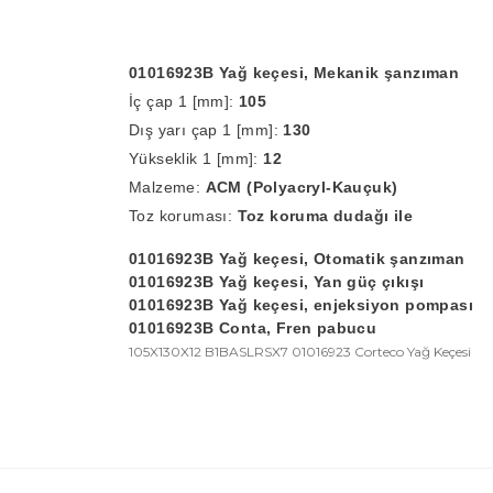
01016923B
Yağ keçesi, Mekanik şanzıman
İç çap 1 [mm]
:
105
Dış yarı çap 1 [mm]
:
130
Yükseklik 1 [mm]
:
12
Malzeme
:
ACM (Polyacryl-Kauçuk)
Toz koruması
:
Toz koruma dudağı ile
01016923B
Yağ keçesi, Otomatik şanzıman
01016923B
Yağ keçesi, Yan güç çıkışı
01016923B
Yağ keçesi, enjeksiyon pompası
01016923B
Conta, Fren pabucu
105X130X12 B1BASLRSX7 01016923 Corteco Yağ Keçesi
Bu ürünün fiyat bilgisi, resim, ürün açıklamalarında 
Görüş ve önerileriniz için teşekkür ederiz.