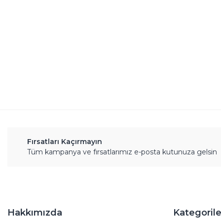
Ürün resmi kalitesiz, bozuk veya görüntülenemiyor.
Ürün açıklamasında eksik bilgiler bulunuyor.
Ürün bilgilerinde hatalar bulunuyor.
Ürün fiyatı diğer sitelerden daha pahalı.
Bu ürüne benzer farklı alternatifler olmalı.
Fırsatları Kaçırmayın
Tüm kampanya ve fırsatlarımız e-posta kutunuza gelsin
Hakkımızda
Kategorile