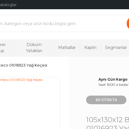
ataloglar
eer
Döküm
Mafsallar
Kaplin
Segmanlar
up
Yatakları
teco 01016923 Yağ Keçesi
Aynı Gün Kargo
Saat 16:00’ a kadar
60 STOKTA
105x130x12 
01016923 Ya