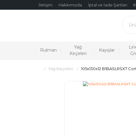
İletişim
Hakkımızda
İptal ve İade Şartları
K
Yağ
Lin
Rulman
Kayışlar
Keçeleri
Gr
Yağ Keçeleri
105x130x12 B1BASLRSX7 Cor