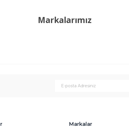
Yorum Yaz
Markalarımız
Gönder
r
Markalar