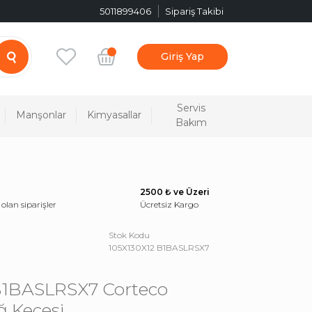
5011899406
Sipariş Takibi
Giriş Yap
Servis
Manşonlar
Kimyasallar
Bakım
2500 ₺ ve Üzeri
 olan siparişler
Ücretsiz Kargo
Stok Kodu
105X130X12 B1BASLRSX7
B1BASLRSX7 Corteco
ğ Keçesi