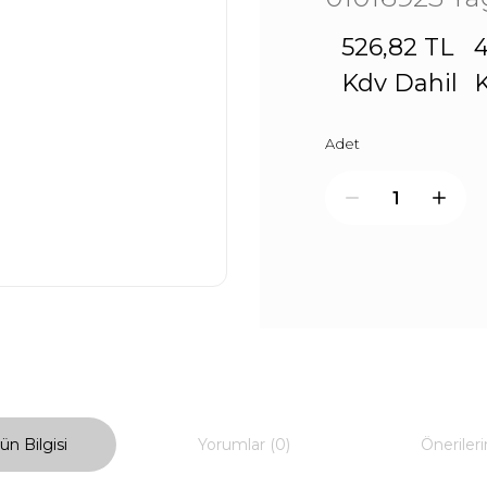
526,82 TL
4
Kdv Dahil
K
Adet
ün Bilgisi
Yorumlar (0)
Önerileri