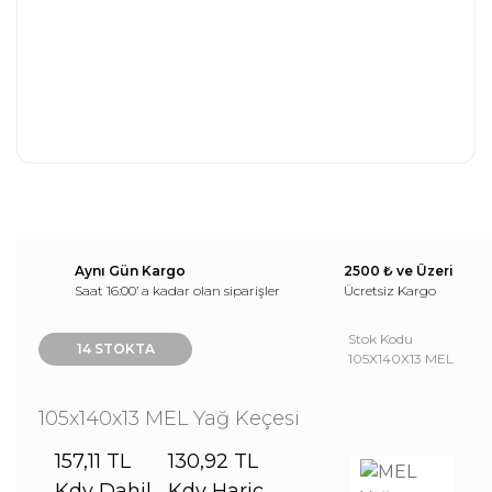
Aynı Gün Kargo
2500 ₺ ve Üzeri
Saat 16:00’ a kadar olan siparişler
Ücretsiz Kargo
Stok Kodu
14 STOKTA
105X140X13 MEL
105x140x13 MEL Yağ Keçesi
157,11 TL
130,92 TL
Kdv Dahil
Kdv Hariç