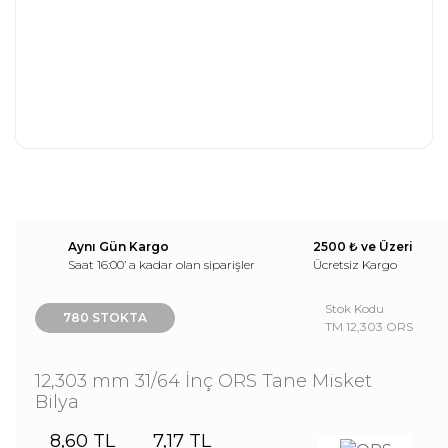
Aynı Gün Kargo
2500 ₺ ve Üzeri
Saat 16:00’ a kadar olan siparişler
Ücretsiz Kargo
Stok Kodu
780 STOKTA
TM 12,303 ORS
12,303 mm 31/64 İnç ORS Tane Misket
Bilya
8,60 TL
7,17 TL