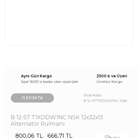
Aynı Gün Kargo
2500 ₺ ve Üzeri
Saat 16:00’ a kadar olan siparişler
Ücretsiz Kargo
Stok Kodu
11 STOKTA
B 12-57T1XDDW1NC NSK
B 12-57 T1XDDW1NC NSK 12x32x13
Alternatör Rulmanı
800,06 TL
666,71 TL