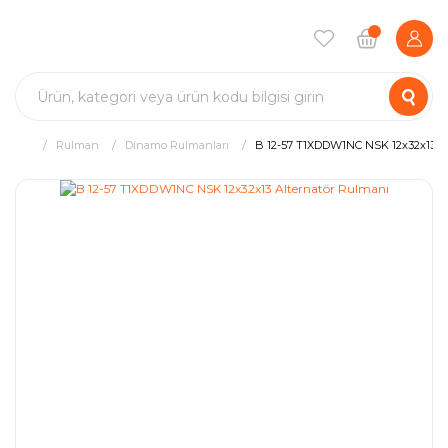
Rulman
Dinamo Rulmanları
B 12-57 T1XDDW1NC NSK 12x32x13 Al