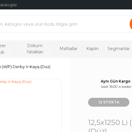
ataloglar
eer
Döküm
Mafsallar
Kaplin
Segmanlar
up
Yatakları
Li (W/P) Derby V-Kayış (Düz)
Aynı Gün Kargo
Saat 16:00’ a kadar
12 STOKTA
12,5x1250 Li
(Düz)