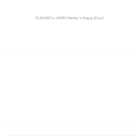
12,5x1250 Li (W/P) Derby V-Kayış (Düz)
Bu ürünün fiyat bilgisi, resim, ürün açıklamalarında 
Görüş ve önerileriniz için teşekkür ederiz.
Ürün resmi kalitesiz, bozuk veya görüntülenemiyor.
Ürün açıklamasında eksik bilgiler bulunuyor.
Ürün bilgilerinde hatalar bulunuyor.
Ürün fiyatı diğer sitelerden daha pahalı.
Bu ürüne benzer farklı alternatifler olmalı.