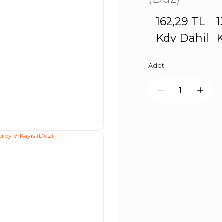
162,29 TL
1
Kdv Dahil
K
Adet