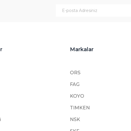
Gönder
r
Markalar
ORS
FAG
KOYO
TIMKEN
i
NSK