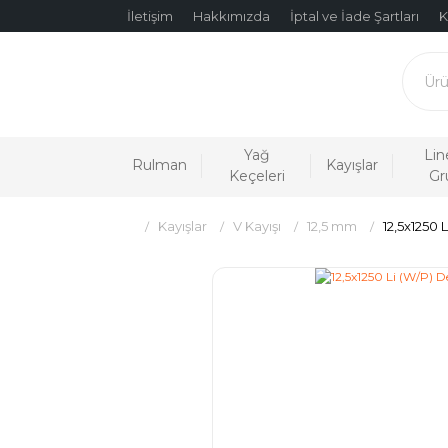
İletişim
Hakkımızda
İptal ve İade Şartları
K
Yağ
Lin
Rulman
Kayışlar
Keçeleri
Gr
Kayışlar
V Kayışı
12,5 mm
12,5x1250 