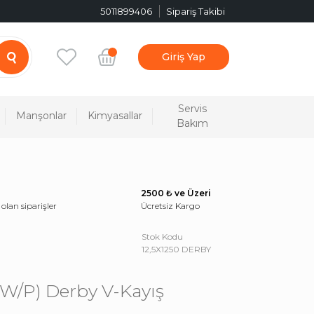
5011899406
Sipariş Takibi
Giriş Yap
Servis
Manşonlar
Kimyasallar
Bakım
2500 ₺ ve Üzeri
 olan siparişler
Ücretsiz Kargo
Stok Kodu
12,5X1250 DERBY
 (W/P) Derby V-Kayış