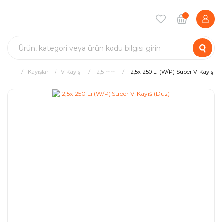
Kayışlar
V Kayışı
12,5 mm
12,5x1250 Li (W/P) Super V-Kayış (D