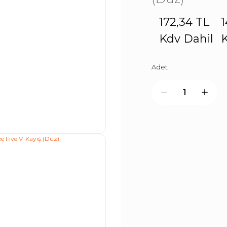
172,34 TL
1
Kdv Dahil
K
Adet