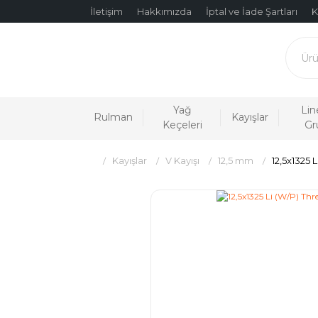
İletişim
Hakkımızda
İptal ve İade Şartları
K
Yağ
Lin
Rulman
Kayışlar
Keçeleri
Gr
Kayışlar
V Kayışı
12,5 mm
12,5x1325 