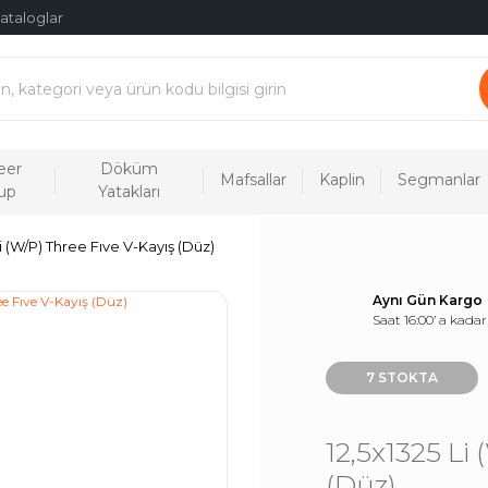
ataloglar
eer
Döküm
Mafsallar
Kaplin
Segmanlar
up
Yatakları
Li (W/P) Three Fıve V-Kayış (Düz)
Aynı Gün Kargo
Saat 16:00’ a kadar
7 STOKTA
12,5x1325 Li
(Düz)