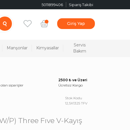
5011899406
Sipariş Takibi
Giriş Yap
Servis
Manşonlar
Kimyasallar
Bakım
2500 ₺ ve Üzeri
 olan siparişler
Ücretsiz Kargo
Stok Kodu
12,5X1325 TFV
 (W/P) Three Fıve V-Kayış