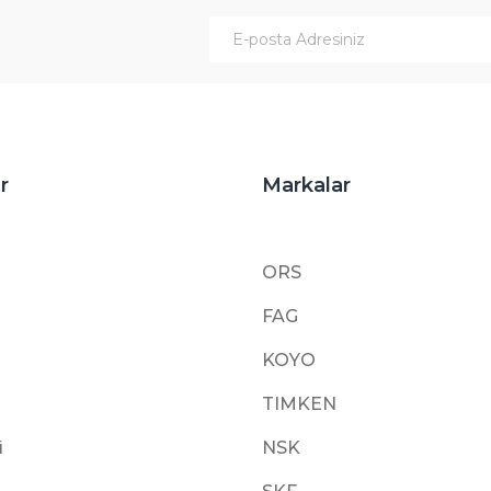
Gönder
r
Markalar
ORS
FAG
KOYO
TIMKEN
i
NSK