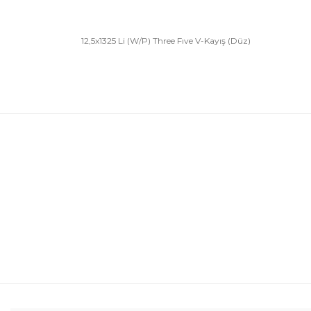
12,5x1325 Li (W/P) Three Fıve V-Kayış (Düz)
Bu ürünün fiyat bilgisi, resim, ürün açıklamalarında 
Görüş ve önerileriniz için teşekkür ederiz.
Ürün resmi kalitesiz, bozuk veya görüntülenemiyor.
Ürün açıklamasında eksik bilgiler bulunuyor.
Ürün bilgilerinde hatalar bulunuyor.
Ürün fiyatı diğer sitelerden daha pahalı.
Bu ürüne benzer farklı alternatifler olmalı.