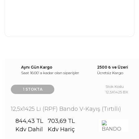
Aynı Gün Kargo
2500 ₺ ve Üzeri
Saat 16:00’ a kadar olan siparişler
Ücretsiz Kargo
Stok Kodu
1 STOKTA
12,5X1425 BX
12,5x1425 Li (RPF) Bando V-Kayış (Tırtıllı)
844,43 TL
703,69 TL
Kdv Dahil
Kdv Hariç