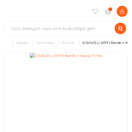
Kayışlar
Tırtıllı Kayış
12,5 mm
12,5x1425 Li (RPF) Bando V-Kayış 