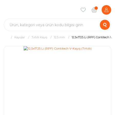
Kayışlar
Tırtıllı Kayış
12,5 mm
12,5x1725 Li (RPF) Contitech V-Kay