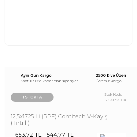
Aynı Gün Kargo
2500 ₺ ve Üzeri
Saat 16:00’ a kadar olan siparişler
Ücretsiz Kargo
Stok Kodu
1 STOKTA
12,5X1725 CX
12,5x1725 Li (RPF) Contitech V-Kayış
(Tırtıllı)
653,72 TL
544,77 TL