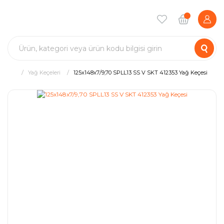
Yağ Keçeleri
125x148x7/9,70 SPLL13 SS V SKT 412353 Yağ Keçesi