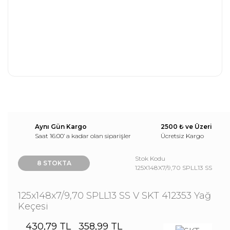
Aynı Gün Kargo
2500 ₺ ve Üzeri
Saat 16:00’ a kadar olan siparişler
Ücretsiz Kargo
Stok Kodu
8 STOKTA
125X148X7/9,70 SPLL13 SS
125x148x7/9,70 SPLL13 SS V SKT 412353 Yağ
Keçesi
430,79 TL
358,99 TL