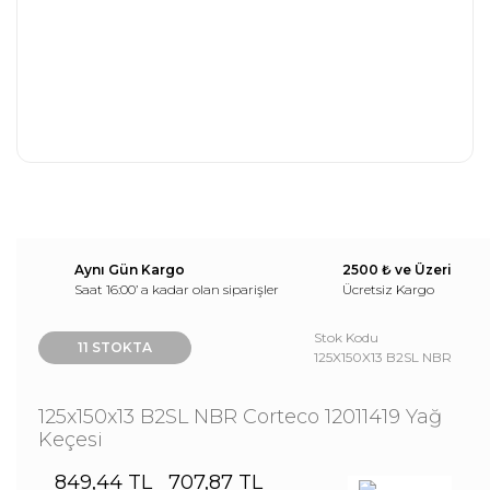
Aynı Gün Kargo
2500 ₺ ve Üzeri
Saat 16:00’ a kadar olan siparişler
Ücretsiz Kargo
Stok Kodu
11 STOKTA
125X150X13 B2SL NBR
125x150x13 B2SL NBR Corteco 12011419 Yağ
Keçesi
849,44 TL
707,87 TL