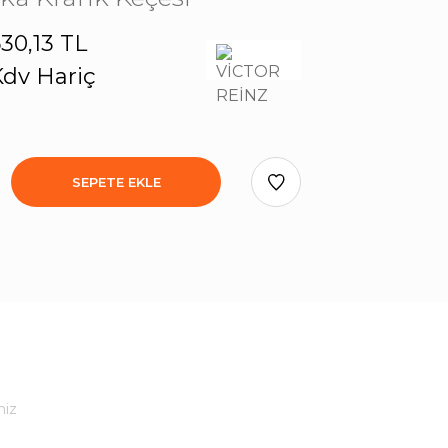
30,13 TL
dv Hariç
SEPETE EKLE
niz