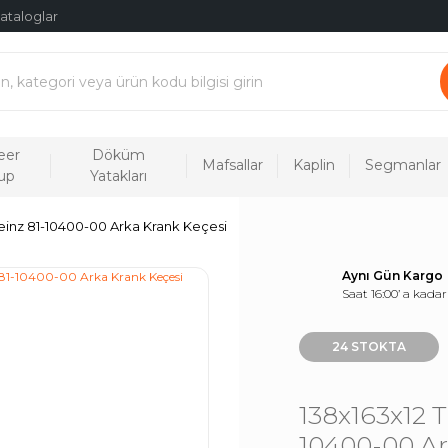
ataloglar
eer
Döküm
Mafsallar
Kaplin
Segmanlar
up
Yatakları
einz 81-10400-00 Arka Krank Keçesi
Aynı Gün Kargo
Saat 16:00’ a kadar
24 STOKTA
138x163x12 T
10400-00 Ar