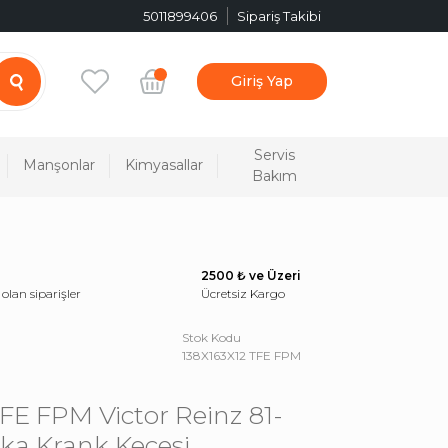
5011899406
Sipariş Takibi
Giriş Yap
Servis
Manşonlar
Kimyasallar
Bakım
2500 ₺ ve Üzeri
 olan siparişler
Ücretsiz Kargo
Stok Kodu
138X163X12 TFE FPM
FE FPM Victor Reinz 81-
ka Krank Keçesi