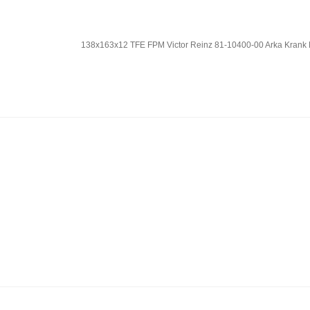
138x163x12 TFE FPM Victor Reinz 81-10400-00 Arka Krank 
Bu ürünün fiyat bilgisi, resim, ürün açıklamalarında 
Görüş ve önerileriniz için teşekkür ederiz.
Ürün resmi kalitesiz, bozuk veya görüntülenemiyor.
Ürün açıklamasında eksik bilgiler bulunuyor.
Ürün bilgilerinde hatalar bulunuyor.
Ürün fiyatı diğer sitelerden daha pahalı.
Bu ürüne benzer farklı alternatifler olmalı.