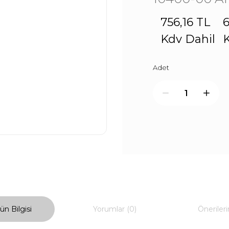
756,16 TL
6
Kdv Dahil
K
Adet
ün Bilgisi
Yorumlar (0)
Önerileri