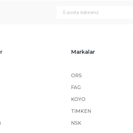
Gönder
r
Markalar
ORS
FAG
KOYO
TIMKEN
i
NSK