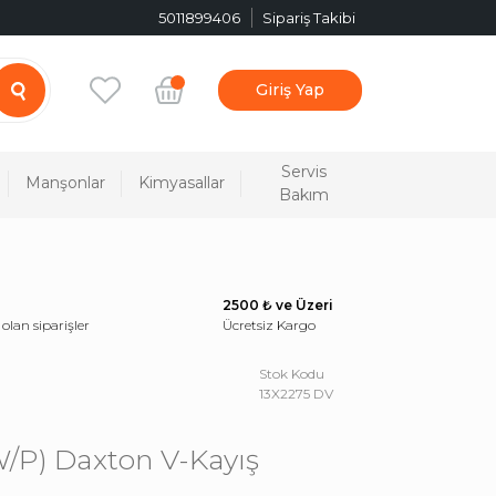
5011899406
Sipariş Takibi
Giriş Yap
Servis
Manşonlar
Kimyasallar
Bakım
2500 ₺ ve Üzeri
 olan siparişler
Ücretsiz Kargo
Stok Kodu
13X2275 DV
W/P) Daxton V-Kayış