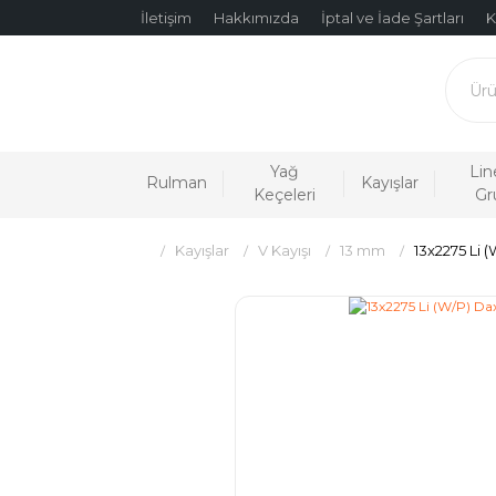
İletişim
Hakkımızda
İptal ve İade Şartları
K
Yağ
Lin
Rulman
Kayışlar
Keçeleri
Gr
Kayışlar
V Kayışı
13 mm
13x2275 Li 