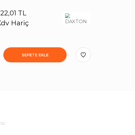
22,01 TL
dv Hariç
SEPETE EKLE
niz