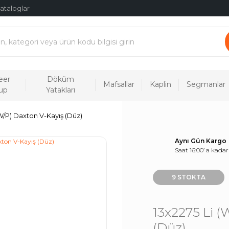
ataloglar
eer
Döküm
Mafsallar
Kaplin
Segmanlar
up
Yatakları
(W/P) Daxton V-Kayış (Düz)
Aynı Gün Kargo
Saat 16:00’ a kadar
9 STOKTA
13x2275 Li (
(Düz)