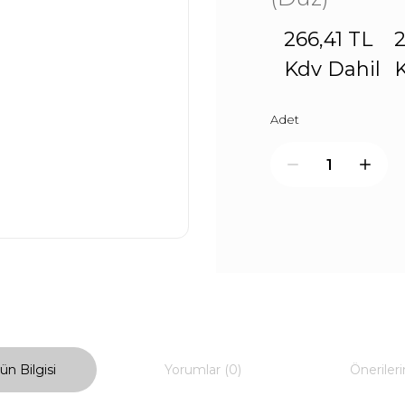
266,41 TL
2
Kdv Dahil
K
Adet
ün Bilgisi
Yorumlar (0)
Önerileri