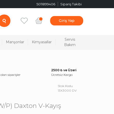
5011899406
Sipariş Takibi
Giriş Yap
Servis
Manşonlar
Kimyasallar
Bakım
2500 ₺ ve Üzeri
 olan siparişler
Ücretsiz Kargo
Stok Kodu
13X3000 DV
(W/P) Daxton V-Kayış