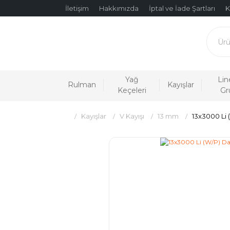
İletişim
Hakkımızda
İptal ve İade Şartları
K
Yağ
Lin
Rulman
Kayışlar
Keçeleri
Gr
Kayışlar
V Kayışı
13 mm
13x3000 Li 