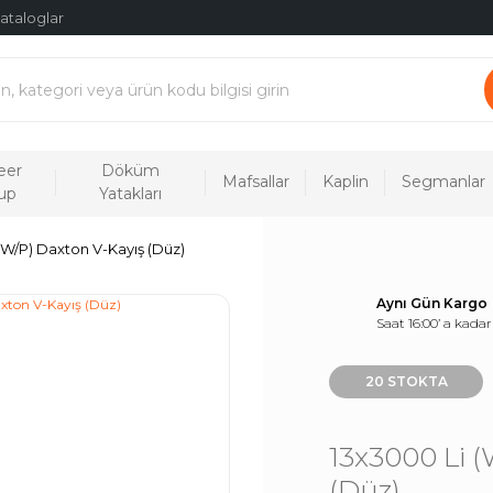
ataloglar
eer
Döküm
Mafsallar
Kaplin
Segmanlar
up
Yatakları
(W/P) Daxton V-Kayış (Düz)
Aynı Gün Kargo
Saat 16:00’ a kadar
20 STOKTA
13x3000 Li 
(Düz)