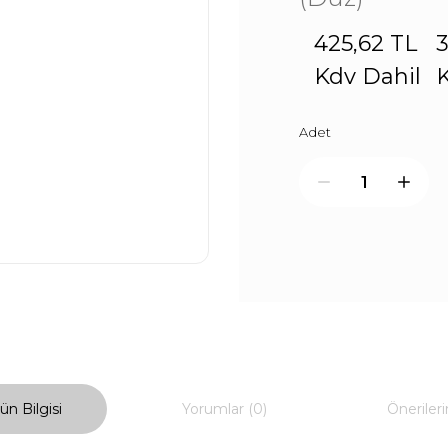
425,62 TL
3
Kdv Dahil
K
Adet
ün Bilgisi
Yorumlar (0)
Önerileri