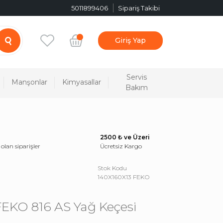
5011899406
Sipariş Takibi
Giriş Yap
Servis
Manşonlar
Kimyasallar
Bakım
2500 ₺ ve Üzeri
 olan siparişler
Ücretsiz Kargo
Stok Kodu
140X160X13 FEKO
FEKO 816 AS Yağ Keçesi