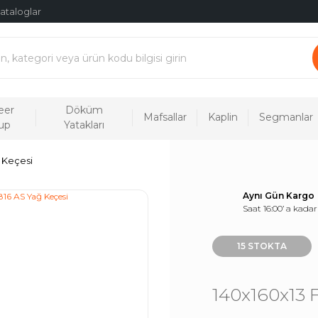
ataloglar
eer
Döküm
Mafsallar
Kaplin
Segmanlar
up
Yatakları
 Keçesi
Aynı Gün Kargo
Saat 16:00’ a kadar
15 STOKTA
140x160x13 