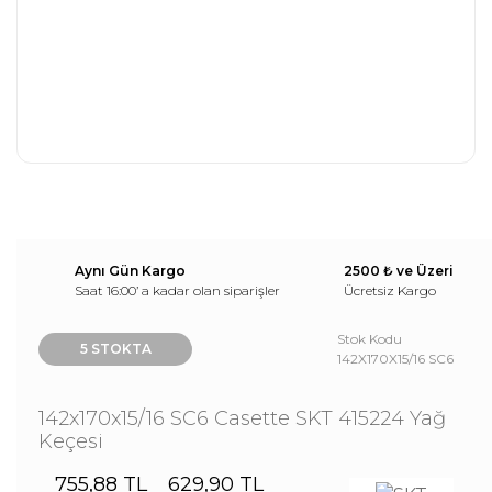
Aynı Gün Kargo
2500 ₺ ve Üzeri
Saat 16:00’ a kadar olan siparişler
Ücretsiz Kargo
Stok Kodu
5 STOKTA
142X170X15/16 SC6
142x170x15/16 SC6 Casette SKT 415224 Yağ
Keçesi
755,88 TL
629,90 TL