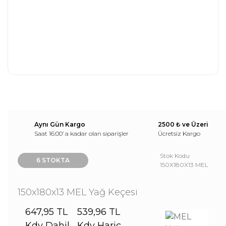
Aynı Gün Kargo
2500 ₺ ve Üzeri
Saat 16:00’ a kadar olan siparişler
Ücretsiz Kargo
Stok Kodu
6 STOKTA
150X180X13 MEL
150x180x13 MEL Yağ Keçesi
647,95 TL
539,96 TL
Kdv Dahil
Kdv Hariç