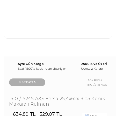
Aynı Gün Kargo
2500 ₺ ve Üzeri
Saat 16:00’ a kadar olan siparişler
Ücretsiz Kargo
Stok Kodu
3 STOKTA
15101/245 A&S
15101/15245 A&S Fersa 25,4x62x19,05 Konik
Makaralı Rulman
634,89 TL
529,07 TL