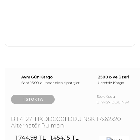
Aynı Gün Kargo
2500 ₺ ve Üzeri
Saat 16:00’ a kadar olan siparişler
Ücretsiz Kargo
Stok Kodu
1 STOKTA
B 17-127 DDU NSK
B 17-127 T1XDDCG01 DDU NSK 17x62x20
Alternatör Rulmanı
1.744,98 TL
1.454,15 TL