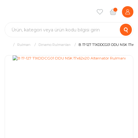
Rulman
Dinamo Rulmanları
B 17-127 T1XDDCG01 DDU NSK 17x62x