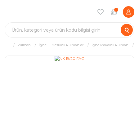
Rulman
İğneli - Masuralı Rulmanlar
İğne Makaralı Rulman
N