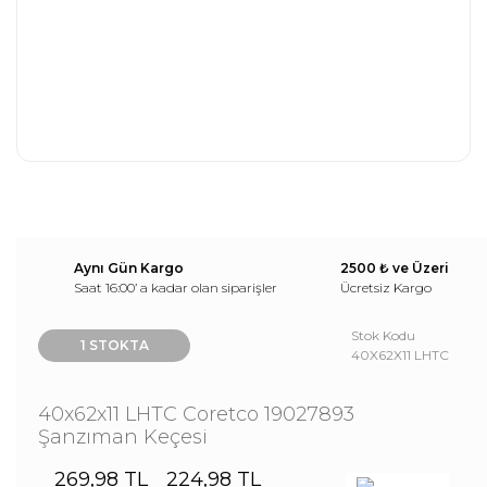
Aynı Gün Kargo
2500 ₺ ve Üzeri
Saat 16:00’ a kadar olan siparişler
Ücretsiz Kargo
Stok Kodu
1 STOKTA
40X62X11 LHTC
40x62x11 LHTC Coretco 19027893
Şanzıman Keçesi
269,98 TL
224,98 TL