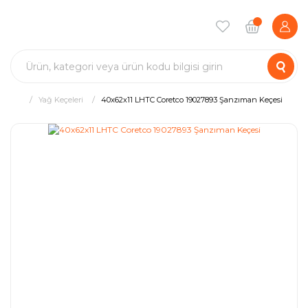
Yağ Keçeleri
40x62x11 LHTC Coretco 19027893 Şanzıman Keçesi