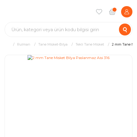
Rulman
Tane Misket-Bilya
Tekli Tane Misket
2 mm Tane Misk