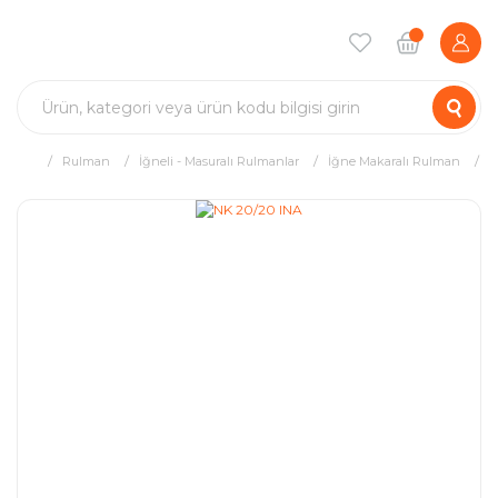
Rulman
İğneli - Masuralı Rulmanlar
İğne Makaralı Rulman
N