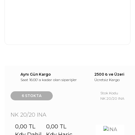
Aynı Gün Kargo
2500 ₺ ve Üzeri
Saat 16:00’ a kadar olan siparişler
Ücretsiz Kargo
Stok Kodu
6 STOKTA
NK 20/20 INA
NK 20/20 INA
0,00 TL
0,00 TL
Kdv Dahil
Kdv Hariç