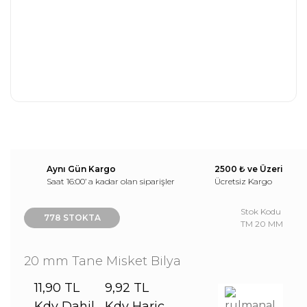
Aynı Gün Kargo
2500 ₺ ve Üzeri
Saat 16:00’ a kadar olan siparişler
Ücretsiz Kargo
Stok Kodu
778 STOKTA
TM 20 MM
20 mm Tane Misket Bilya
11,90 TL
9,92 TL
Kdv Dahil
Kdv Hariç