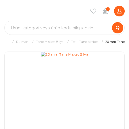
Rulman
Tane Misket-Bilya
Tekli Tane Misket
20 mm Tane Mi