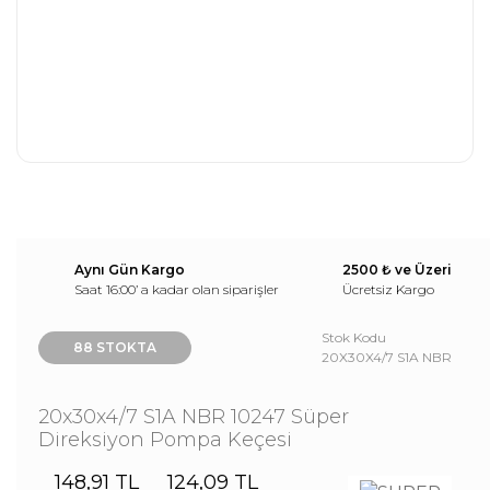
Aynı Gün Kargo
2500 ₺ ve Üzeri
Saat 16:00’ a kadar olan siparişler
Ücretsiz Kargo
Stok Kodu
88 STOKTA
20X30X4/7 S1A NBR
20x30x4/7 S1A NBR 10247 Süper
Direksiyon Pompa Keçesi
148,91 TL
124,09 TL