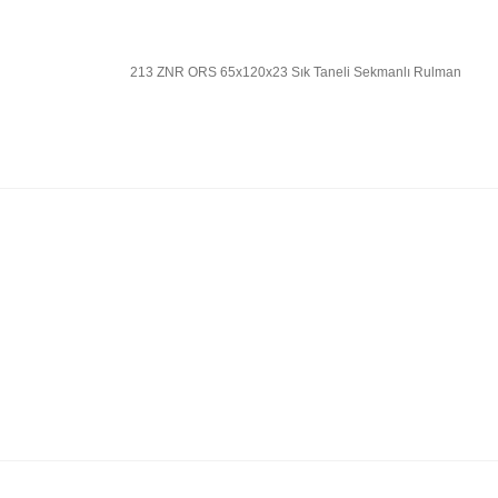
213 ZNR ORS 65x120x23 Sık Taneli Sekmanlı Rulman
Bu ürünün fiyat bilgisi, resim, ürün açıklamalarında 
Görüş ve önerileriniz için teşekkür ederiz.
Ürün resmi kalitesiz, bozuk veya görüntülenemiyor.
Ürün açıklamasında eksik bilgiler bulunuyor.
Ürün bilgilerinde hatalar bulunuyor.
Ürün fiyatı diğer sitelerden daha pahalı.
Bu ürüne benzer farklı alternatifler olmalı.