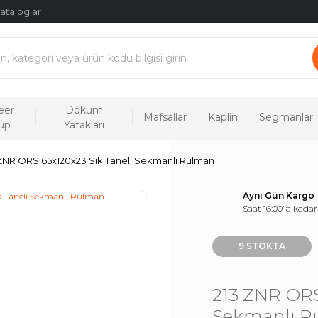
ataloglar
eer
Döküm
Mafsallar
Kaplin
Segmanlar
up
Yatakları
ZNR ORS 65x120x23 Sık Taneli Sekmanlı Rulman
Aynı Gün Kargo
Saat 16:00’ a kadar
9 STOKTA
213 ZNR ORS
Sekmanlı 