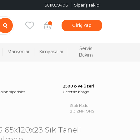
5011899406
Sipariş Takibi
Giriş Yap
Servis
Manşonlar
Kimyasallar
Bakım
2500 ₺ ve Üzeri
 olan siparişler
Ücretsiz Kargo
Stok Kodu
213 ZNR ORS
 65x120x23 Sık Taneli
Rulman