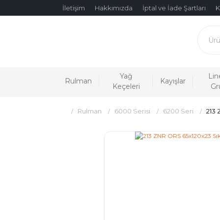
İletişim
Hakkımızda
İptal ve İade Şartları
K
Yağ
Lin
Rulman
Kayışlar
Keçeleri
Gr
Rulman
6000 Serisi
6200 Seri
213 