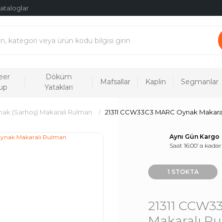
ataloglar
eer
Döküm
Mafsallar
Kaplin
Segmanlar
up
Yatakları
ak (Sarhoş) Makaralı Rulman
21311 CCW33C3 MARC Oynak Makara
Aynı Gün Kargo
Saat 16:00’ a kadar
1 STOKTA
21311 CCW3
Makaralı R