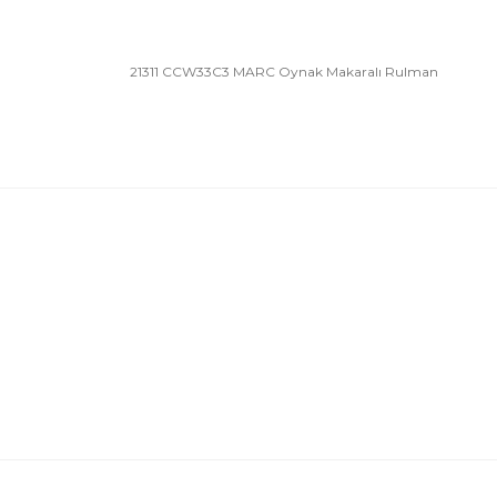
21311 CCW33C3 MARC Oynak Makaralı Rulman
Bu ürünün fiyat bilgisi, resim, ürün açıklamalarında 
Görüş ve önerileriniz için teşekkür ederiz.
Ürün resmi kalitesiz, bozuk veya görüntülenemiyor.
Ürün açıklamasında eksik bilgiler bulunuyor.
Ürün bilgilerinde hatalar bulunuyor.
Ürün fiyatı diğer sitelerden daha pahalı.
Bu ürüne benzer farklı alternatifler olmalı.