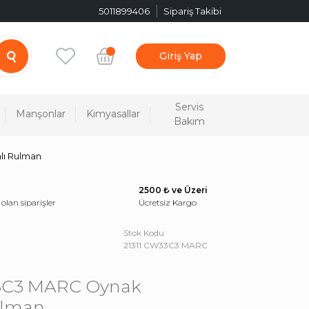
5011899406
Sipariş Takibi
Giriş Yap
Servis
Manşonlar
Kimyasallar
Bakım
lı Rulman
2500 ₺ ve Üzeri
 olan siparişler
Ücretsiz Kargo
Stok Kodu
21311 CW33C3 MARC
3C3 MARC Oynak
ulman