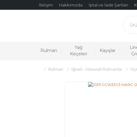
İletişim
Hakkımızda
İptal ve İade Şartları
K
Yağ
Lin
Rulman
Kayışlar
Keçeleri
Gr
Rulman
İğneli - Masuralı Rulmanlar
Oyn