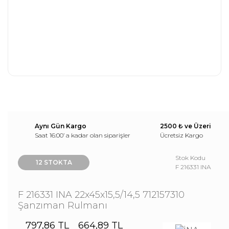
Aynı Gün Kargo
2500 ₺ ve Üzeri
Saat 16:00’ a kadar olan siparişler
Ücretsiz Kargo
Stok Kodu
12 STOKTA
F 216331 INA
F 216331 INA 22x45x15,5/14,5 712157310
Şanzıman Rulmanı
797,86 TL
664,89 TL