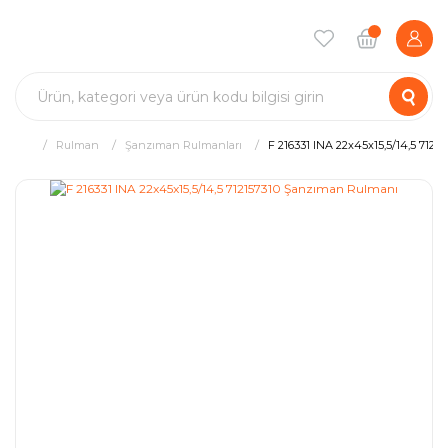
Rulman
Şanzıman Rulmanları
F 216331 INA 22x45x15,5/14,5 712