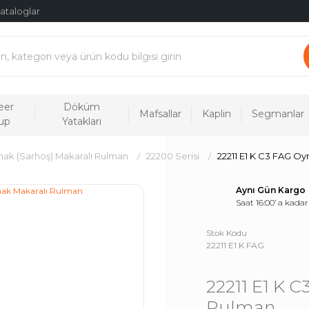
ataloglar
eer
Döküm
Mafsallar
Kaplin
Segmanlar
up
Yatakları
ak (Sarhoş) Makaralı Rulman
22200 Serisi
22211 E1 K C3 FAG O
Aynı Gün Kargo
Saat 16:00’ a kadar
Stok Kodu
22211 E1 K FAG
22211 E1 K 
Rulman