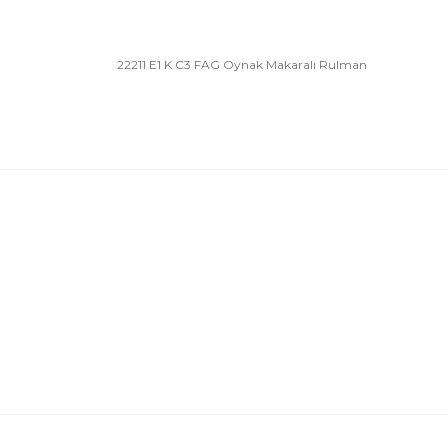
22211 E1 K C3 FAG Oynak Makaralı Rulman
Bu ürünün fiyat bilgisi, resim, ürün açıklamalarında 
Görüş ve önerileriniz için teşekkür ederiz.
Ürün resmi kalitesiz, bozuk veya görüntülenemiyor.
Ürün açıklamasında eksik bilgiler bulunuyor.
Ürün bilgilerinde hatalar bulunuyor.
Ürün fiyatı diğer sitelerden daha pahalı.
Bu ürüne benzer farklı alternatifler olmalı.