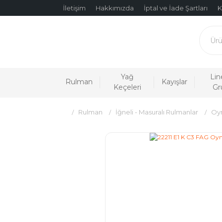
İletişim
Hakkımızda
İptal ve İade Şartları
K
Yağ
Lin
Rulman
Kayışlar
Keçeleri
Gr
Rulman
İğneli - Masuralı Rulmanlar
Oyn