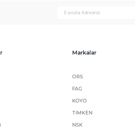
Gönder
r
Markalar
ORS
FAG
KOYO
TIMKEN
i
NSK