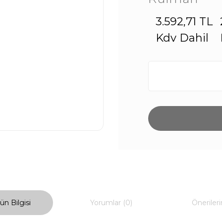
3.592,71 TL
Kdv Dahil
ün Bilgisi
Yorumlar (0)
Önerileri