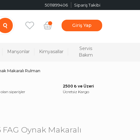
5011899406
Sipariş Takibi
Giriş Yap
Servis
Manşonlar
Kimyasallar
Bakım
ynak Makaralı Rulman
2500 ₺ ve Üzeri
 olan siparişler
Ücretsiz Kargo
C3 FAG Oynak Makaralı