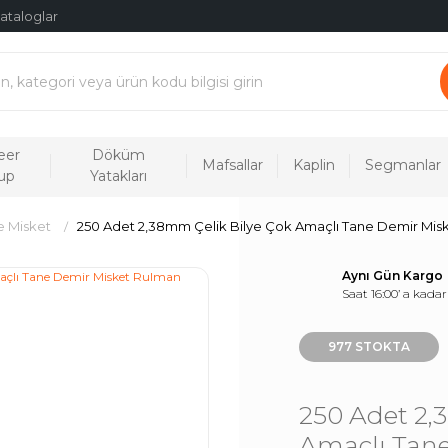
ataloglar
eer
Döküm
Mafsallar
Kaplin
Segmanlar
up
Yatakları
e Misket
250 Adet 2,38mm Çelik Bilye Çok Amaçlı Tane Demir Mis
Aynı Gün Kargo
Saat 16:00’ a kadar
977 STOKTA
250 Adet 2,
Amaçlı Tan