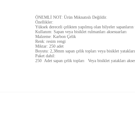
ÖNEMLİ NOT: Ürün Mıknatıslı Değildir.
Özellikler:
Yüksek dereceli çelikten yapılmış olan bilyeler sapanların v
Kullanım: Sapan veya bisiklet rulmanları aksesuarları
Malzeme: Karbon Çelik
Renk: resim rengi
Miktar: 250 adet
Boyutu: 2,38mm sapan çelik topları veya bisiklet yatakları
Paket dahil:
250
Adet sapan çelik topları
Veya bisiklet yatakları akse
Bu ürünün fiyat bilgisi, resim, ürün açıklamalarında 
Görüş ve önerileriniz için teşekkür ederiz.
Ürün resmi kalitesiz, bozuk veya görüntülenemiyor.
Ürün açıklamasında eksik bilgiler bulunuyor.
Ürün bilgilerinde hatalar bulunuyor.
Ürün fiyatı diğer sitelerden daha pahalı.