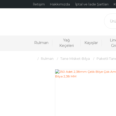
İletişim
Hakkımızda
İptal ve İade Şartları
K
Yağ
Lin
Rulman
Kayışlar
Keçeleri
Gr
Rulman
Tane Misket-Bilya
Paketli Tan