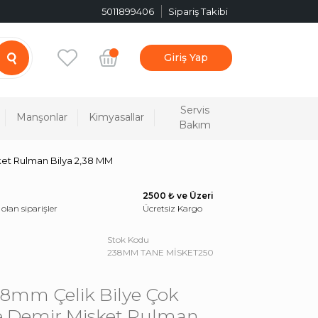
5011899406
Sipariş Takibi
Giriş Yap
Servis
Manşonlar
Kimyasallar
Bakım
ket Rulman Bilya 2,38 MM
2500 ₺ ve Üzeri
 olan siparişler
Ücretsiz Kargo
Stok Kodu
238MM TANE MİSKET250
38mm Çelik Bilye Çok
e Demir Misket Rulman