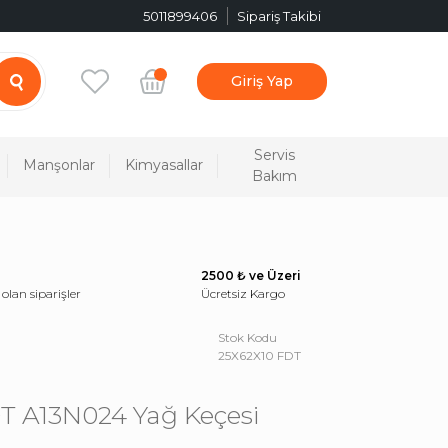
5011899406
Sipariş Takibi
Giriş Yap
Servis
Manşonlar
Kimyasallar
Bakım
2500 ₺ ve Üzeri
 olan siparişler
Ücretsiz Kargo
Stok Kodu
25X62X10 FDT
T A13N024 Yağ Keçesi