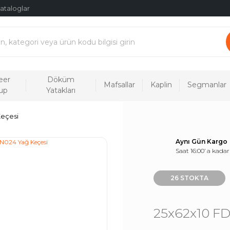
ataloglar
eer
Döküm
Mafsallar
Kaplin
Segmanlar
up
Yatakları
Keçesi
Aynı Gün Kargo
Saat 16:00’ a kadar
26 STOKTA
25x62x10 FD