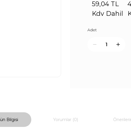
59,04 TL
4
Kdv Dahil
K
Adet
ün Bilgisi
Yorumlar (0)
Önerileri