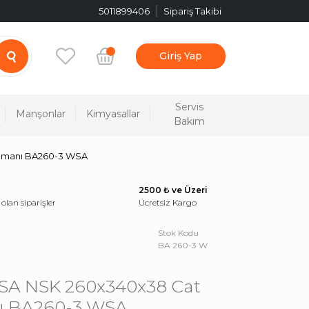
5011899406
Sipariş Takibi
Giriş Yap
Servis
Manşonlar
Kimyasallar
Bakım
ulmanı BA260-3 WSA
2500 ₺ ve Üzeri
 olan siparişler
Ücretsiz Kargo
Stok Kodu
BA 260-3 W
SA NSK 260x340x38 Cat
ı BA260-3 WSA