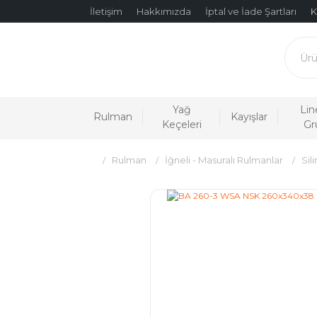
İletişim
Hakkımızda
İptal ve İade Şartları
K
Yağ
Lin
Rulman
Kayışlar
Keçeleri
Gr
Rulman
İğneli - Masuralı Rulmanlar
Sil