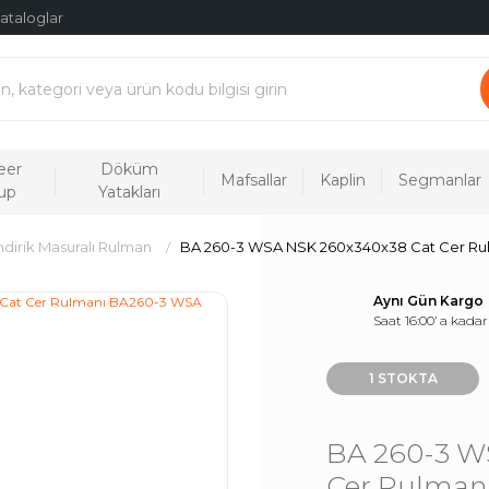
ataloglar
eer
Döküm
Mafsallar
Kaplin
Segmanlar
up
Yatakları
indirik Masuralı Rulman
BA 260-3 WSA NSK 260x340x38 Cat Cer R
Aynı Gün Kargo
Saat 16:00’ a kadar
1 STOKTA
BA 260-3 W
Cer Rulman