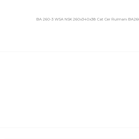
BA 260-3 WSA NSK 260x340x38 Cat Cer Rulmanı BA2
Bu ürünün fiyat bilgisi, resim, ürün açıklamalarında 
Görüş ve önerileriniz için teşekkür ederiz.
Ürün resmi kalitesiz, bozuk veya görüntülenemiyor.
Ürün açıklamasında eksik bilgiler bulunuyor.
Ürün bilgilerinde hatalar bulunuyor.
Ürün fiyatı diğer sitelerden daha pahalı.
Bu ürüne benzer farklı alternatifler olmalı.