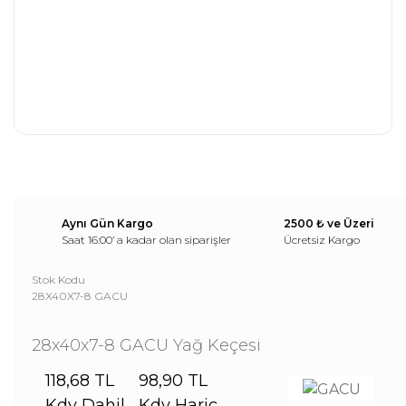
Aynı Gün Kargo
2500 ₺ ve Üzeri
Saat 16:00’ a kadar olan siparişler
Ücretsiz Kargo
Stok Kodu
28X40X7-8 GACU
28x40x7-8 GACU Yağ Keçesi
118,68 TL
98,90 TL
Kdv Dahil
Kdv Hariç