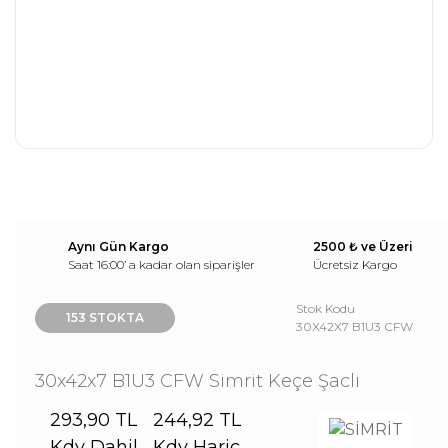
Aynı Gün Kargo
2500 ₺ ve Üzeri
Saat 16:00’ a kadar olan siparişler
Ücretsiz Kargo
Stok Kodu
153 STOKTA
30X42X7 B1U3 CFW
30x42x7 B1U3 CFW Simrit Keçe Şaclı
293,90 TL
244,92 TL
Kdv Dahil
Kdv Hariç