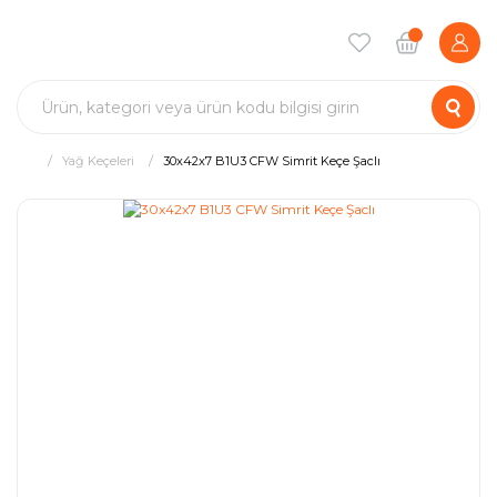
Yağ Keçeleri
30x42x7 B1U3 CFW Simrit Keçe Şaclı