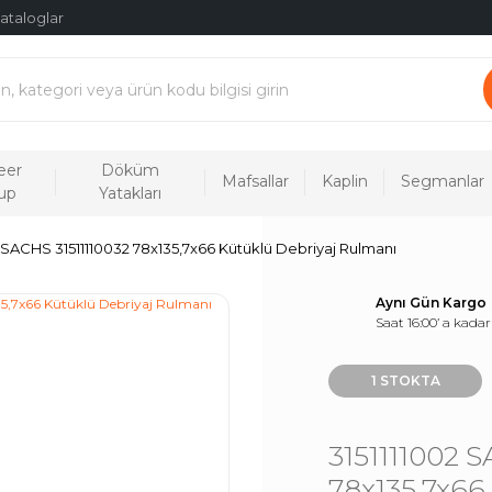
ataloglar
eer
Döküm
Mafsallar
Kaplin
Segmanlar
up
Yatakları
2 SACHS 31511110032 78x135,7x66 Kütüklü Debriyaj Rulmanı
Aynı Gün Kargo
Saat 16:00’ a kadar
1 STOKTA
3151111002 
78x135,7x66