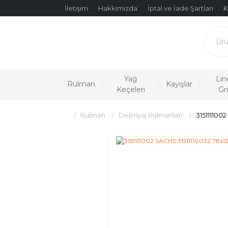
İletişim
Hakkımızda
İptal ve İade Şartları
K
Yağ
Lin
Rulman
Kayışlar
Keçeleri
Gr
Rulman
Debriyaj Rulmanları
315111100