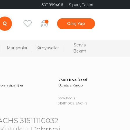
5011899406
Sipariş Takibi
Giriş Yap
Servis
Manşonlar
Kimyasallar
Bakım
2500 ₺ ve Üzeri
 olan siparişler
Ücretsiz Kargo
Stok Kodu
3151111002 SACHS
SACHS 31511110032
 Kütüklü Debriyaj