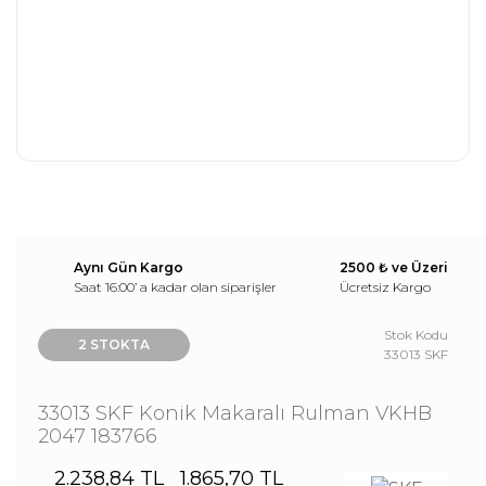
Aynı Gün Kargo
2500 ₺ ve Üzeri
Saat 16:00’ a kadar olan siparişler
Ücretsiz Kargo
Stok Kodu
2 STOKTA
33013 SKF
33013 SKF Konik Makaralı Rulman VKHB
2047 183766
2.238,84 TL
1.865,70 TL