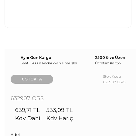
Aynı Gün Kargo
2500 ₺ ve Üzeri
Saat 16:00’ a kadar olan siparişler
Ücretsiz Kargo
Stok Kodu
6 STOKTA
632907 ORS
632907 ORS
639,71 TL
533,09 TL
Kdv Dahil
Kdv Hariç
Adet