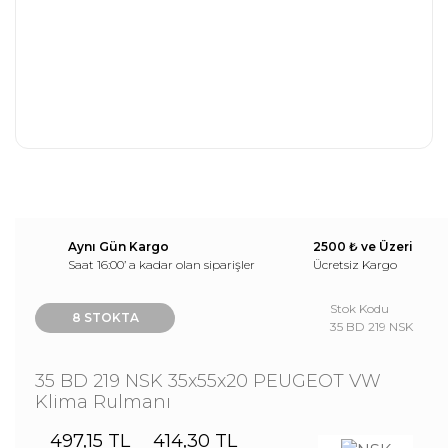
Aynı Gün Kargo
2500 ₺ ve Üzeri
Saat 16:00’ a kadar olan siparişler
Ücretsiz Kargo
Stok Kodu
8 STOKTA
35 BD 219 NSK
35 BD 219 NSK 35x55x20 PEUGEOT VW
Klima Rulmanı
497,15 TL
414,30 TL