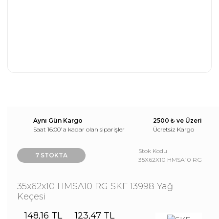
Aynı Gün Kargo
2500 ₺ ve Üzeri
Saat 16:00’ a kadar olan siparişler
Ücretsiz Kargo
Stok Kodu
7 STOKTA
35X62X10 HMSA10 RG
35x62x10 HMSA10 RG SKF 13998 Yağ
Keçesi
148,16 TL
123,47 TL